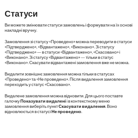
Статуси
Ви можете змінювати статуси замовлень і формувати на їх основі
накладні вручну.
Замовлення зі статусу «Проведено» можна переводити в статуси
«Підтверджено», «Відвантажено», «Виконано». Зі статусу
«Підтверджено» — в статуси «Відвантажено», «Скасовано» і
«Виконано». Зі статусу «Відвантажено» — тільки в статус
«Виконано». Скасувати відвантажені замовлення вже не можна.
Видалити зовнішнє замовлення можна тільки в статусах
«Проведено» та «Не проведено». Після видалення замовлення
переходить у статус «Скасовано».
Видалене замовлення можна відновити. Для цього поставте
галочку
Показувати видалені
і в контекстному меню
замовлення виберіть пункт
Скасувати видалення
. Воно
відновлюється в статусі
Не проведено
.