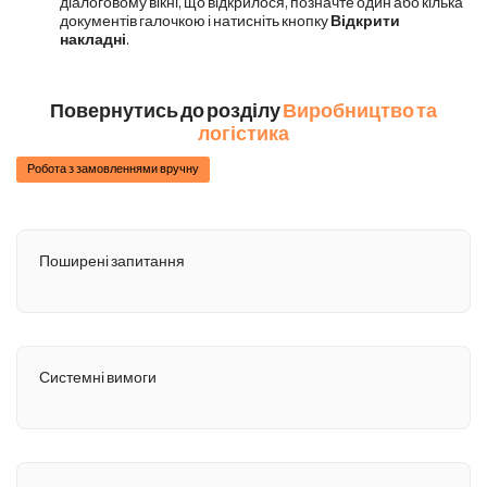
діалоговому вікні, що відкрилося, позначте один або кілька
документів галочкою і натисніть кнопку
Відкрити
накладні
.
Повернутись до розділу
Виробництво та
логістика
Робота з замовленнями вручну
Поширені запитання
Системні вимоги