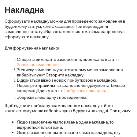
Накладна
Сформувати накладну можна для проведеного замовлення в
будь-якому статусі, крім Скасовано. При переведенні
замовлення в статус Відвантажено система сама запропонує
сформувати накладну.
Для формування накладної:
Створіть і виконайте замовлення, як описано в статті
Зовнішні замовлення
.
Зі списку замовлень у контекстному меню замовлення
виберіть пункт Створити накладну.
Відкриється вікно з новою прибутковою накладною.
Перевірте правильність заповнення документа. Більше
інформації див. у статті
Прибуткова накладна
.
Збережіть накладну з проведенням.
Щоб відкрити пов'язану з замовленням накладну, в його
контекстному меню виберіть пункт Відкрити накладні. При цьому:
Якщо з замовленням пов'язана одна накладна, то
відкриється тільки вона.
Якщо з замовленням пов'язано кілька накладних, то у