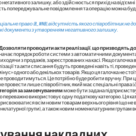
 негативного залишку, або здійснюється прихід на від'ємні
ть попереджувальне повідомлення та операцію можна буд
ціальне право (
B_WNB
), відсутність якого співробітник не 
кі документи з утворенням негативного залишку.
Дозволяти проводити акти реалізації
,
що призводять до
значає порядок роботи системи з автоматичними документ
одячи з продажів, зареєстрованих на касі. Якщо галочка в 
алізації та акти списання будуть проведені навіть ті, провед
мінус» одного або декількох товарів. Якщо ця галочка не стої
е проводитимуться. Це потрібно буде робити вручну. При ц
 провести лише співробітник, який має спеціальні права (
тегорія за замовчуванням
може бути задана підприємству
о переважно використовує одну податкову категорію. Ця ка
рисвоюватися всім новим товарам верхнього рівня (що не 
нклатурної групи), а також новим номенклатурним групам в
ування накладних