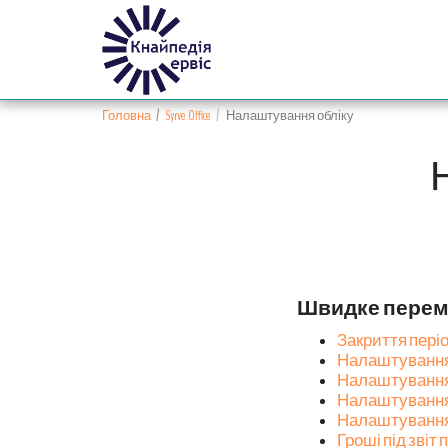
Головна
Syrve Office
Налаштування обліку
Швидке перемі
Закриття пері
Налаштування 
Налаштування 
Налаштування
Налаштування
Гроші під звіт