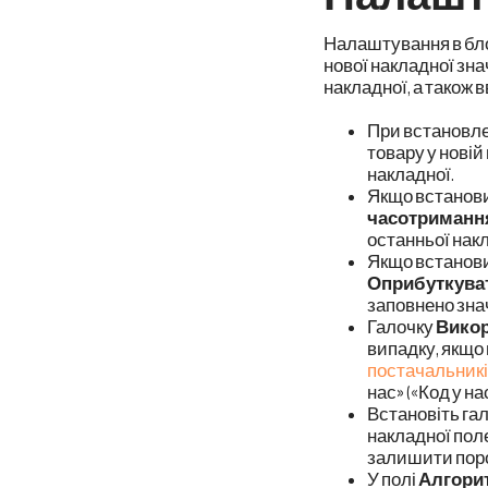
Налаштування в бл
нової накладної зна
накладної, а також 
При встановле
товару у нові
накладної.
Якщо встанов
час
отримання
останньої накл
Якщо встанов
Оприбуткуват
заповнено зна
Галочку
Викор
випадку, якщо 
постачальник
нас» («Код у н
Встановіть га
накладної пол
залишити поро
У полі
Алгорит