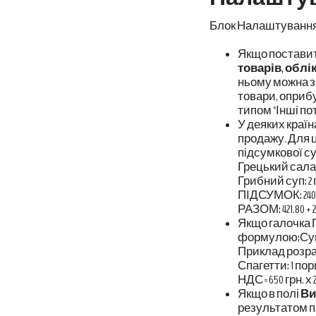
Блок Налаштування 
Якщо поставит
товарів, облі
ньому можна з
товари, оприбу
типом "Інші по
У деяких країн
продажу. Для ц
підсумкової су
Грецький салат: 2 
Грибний суп: 2 порц
ПІДСУМОК: 240,60 + 
РАЗОМ: 421.80 + 21.
Якщо галочка 
формулою:Сума 
Приклад розра
Спагетти: 1 порц.
НДС = 650 грн. х 20
Якщо в полі
Ви
результатом пр