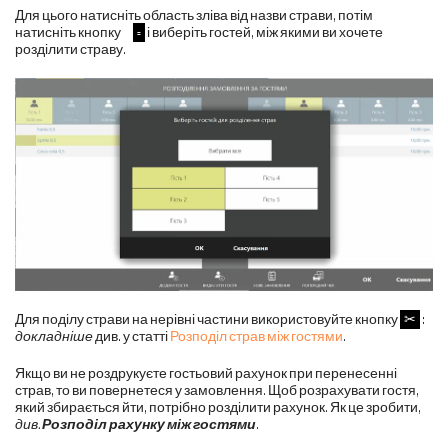
Для цього натисніть область зліва від назви страви, потім
натисніть кнопку
=
і виберіть гостей, між якими ви хочете
розділити страву.
Для поділу страви на нерівні частини використовуйте кнопку
✂
:
докладніше
див. у статті
Розподіл страв між гостями
.
Якщо ви не роздрукуєте гостьовий рахунок при перенесенні
страв, то ви повернетеся у замовлення. Щоб розрахувати гостя,
який збирається йти, потрібно розділити рахунок. Як це зробити,
див.
Розподіл рахунку між гостями
.