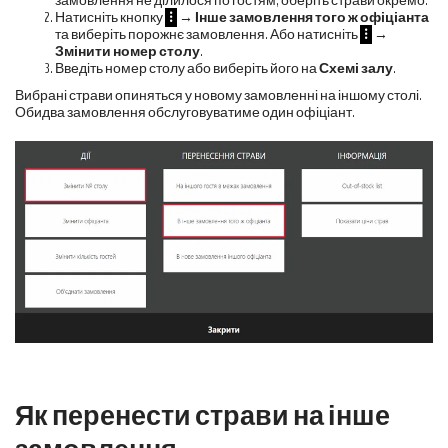
замовлення не ділилося по гостям, оберіть страви окремо.
Натисніть кнопку
⁝
→
Інше замовлення того ж офіціанта
та виберіть порожнє замовлення. Або натисніть
⁝
→
Змінити номер столу
.
Введіть номер столу або виберіть його на
Схемі залу
.
Вибрані страви опиняться у новому замовленні на іншому столі.
Обидва замовлення обслуговуватиме один офіціант.
Як перенести страви на інше