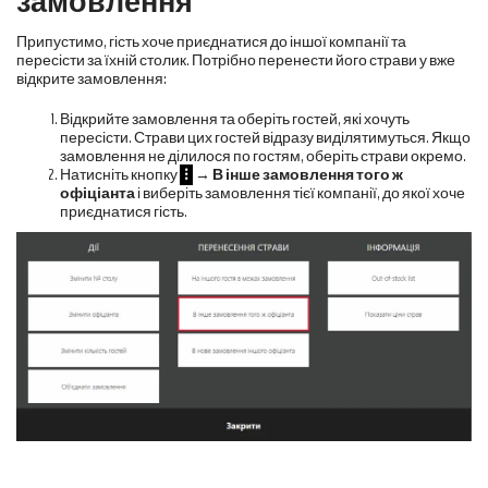
замовлення
Припустимо, гість хоче приєднатися до іншої компанії та
пересісти за їхній столик. Потрібно перенести його страви у вже
відкрите замовлення:
Відкрийте замовлення та оберіть гостей, які хочуть
пересісти. Страви цих гостей відразу виділятимуться. Якщо
замовлення не ділилося по гостям, оберіть страви окремо.
Натисніть кнопку
⁝
→
В інше замовлення того ж
офіціанта
і виберіть замовлення тієї компанії, до якої хоче
приєднатися гість.