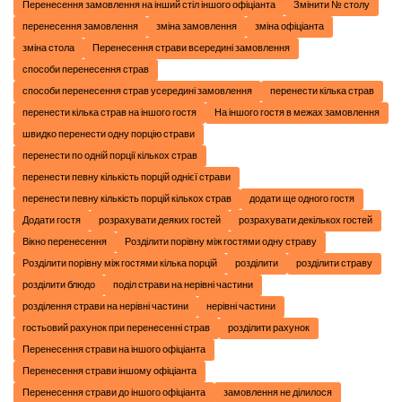
Перенесення замовлення на інший стіл іншого офіціанта
Змінити № столу
перенесення замовлення
зміна замовлення
зміна офіціанта
зміна стола
Перенесення страви всередині замовлення
способи перенесення страв
способи перенесення страв усередині замовлення
перенести кілька страв
перенести кілька страв на іншого гостя
На іншого гостя в межах замовлення
швидко перенести одну порцію страви
перенести по одній порції кількох страв
перенести певну кількість порцій однієї страви
перенести певну кількість порцій кількох страв
додати ще одного гостя
Додати гостя
розрахувати деяких гостей
розрахувати декількох гостей
Вікно перенесення
Розділити порівну між гостями одну страву
Розділити порівну між гостями кілька порцій
розділити
розділити страву
розділити блюдо
поділ страви на нерівні частини
розділення страви на нерівні частини
нерівні частини
гостьовий рахунок при перенесенні страв
розділити рахунок
Перенесення страви на іншого офіціанта
Перенесення страви іншому офіціанта
Перенесення страви до іншого офіціанта
замовлення не ділилося