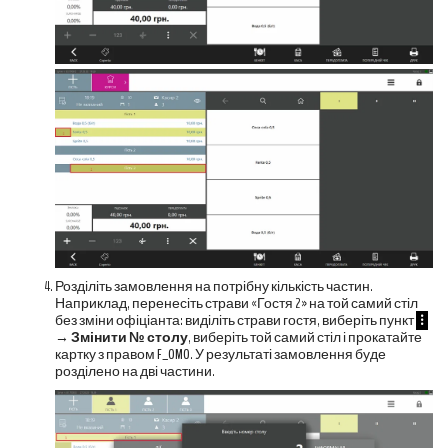
Розділіть замовлення на потрібну кількість частин.
Наприклад, перенесіть страви «Гостя 2» на той самий стіл
без зміни офіціанта: виділіть страви гостя, виберіть пункт
⁝
→
Змінити № столу
, виберіть той самий стіл і прокатайте
картку з правом
F_OMO
. У результаті замовлення буде
розділено на дві частини.