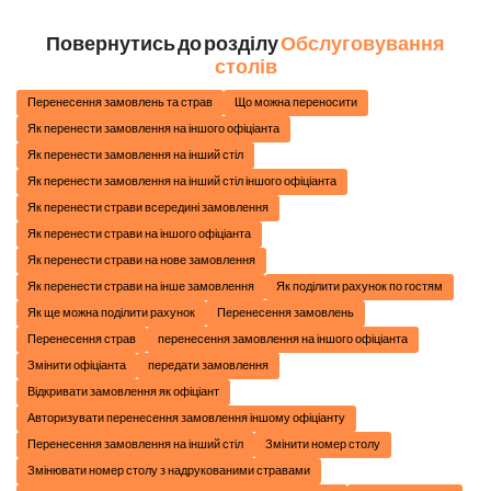
Повернутись до розд
ілу
Обслуговування
столів
Перенесення замовлень та страв
Що можна переносити
Як перенести замовлення на іншого офіціанта
Як перенести замовлення на інший стіл
Як перенести замовлення на інший стіл іншого офіціанта
Як перенести страви всередині замовлення
Як перенести страви на іншого офіціанта
Як перенести страви на нове замовлення
Як перенести страви на інше замовлення
Як поділити рахунок по гостям
Як ще можна поділити рахунок
Перенесення замовлень
Перенесення страв
перенесення замовлення на іншого офіціанта
Змінити офіціанта
передати замовлення
Відкривати замовлення як офіціант
Авторизувати перенесення замовлення іншому офіціанту
Перенесення замовлення на інший стіл
Змінити номер столу
Змінювати номер столу з надрукованими стравами