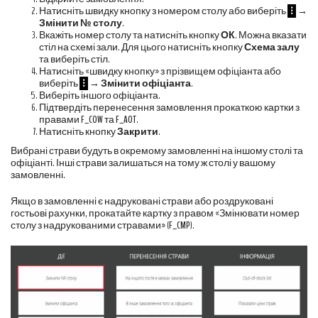
Натисніть швидку кнопку з номером столу або виберіть
⁝
→
Змінити № столу
.
Вкажіть номер столу та натисніть кнопку
ОК
. Можна вказати
стіл на схемі зали. Для цього натисніть кнопку
Схема залу
та виберіть стіл.
Натисніть «швидку кнопку» з прізвищем офіціанта або
виберіть
⁝
→
Змінити офіціанта
.
Виберіть іншого офіціанта.
Підтвердіть перенесення замовлення прокаткою картки з
правами
F_COW
та
F_AOT
.
Натисніть кнопку
Закрити
.
Вибрані страви будуть в окремому замовленні на іншому столі та
офіціанті. Інші страви залишаться на тому ж столі у вашому
замовленні.
Якщо в замовленні є надруковані страви або роздруковані
гостьові рахунки, прокатайте картку з правом «Змінювати номер
столу з надрукованими стравами» (
F_CMP
).