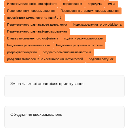
Нове замовлення іншого офіціанта
перенесення
передача
зміна
Перенесення у нове замовлення
Перенесення страви у нове замовлення
перемістити замовлення на інший стіл
Перенесення страви на нове замовлення
Інше замовлення того ж офіціанта
Перенесення страви на інше замовлення
В інше замовлення того ж офіціанта
поділити рахунок по гостям
Розділення рахунка по гостям
Розділення рахунка між гостями
розрахувати окремо
розділити замовлення на частини
розділити замовлення на частини за кількістю гостей
поділити рахунок
Зміна кількості страв після приготування
Об'єднання двох замовлень