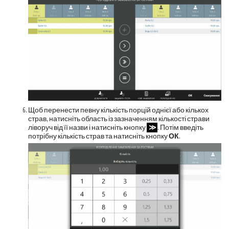
Щоб перенести певну кількість порцій однієї або кількох
страв, натисніть область із зазначенням кількості страви
ліворуч від її назви і натисніть кнопку
≫
. Потім введіть
потрібну кількість страв та натисніть кнопку
ОК
.