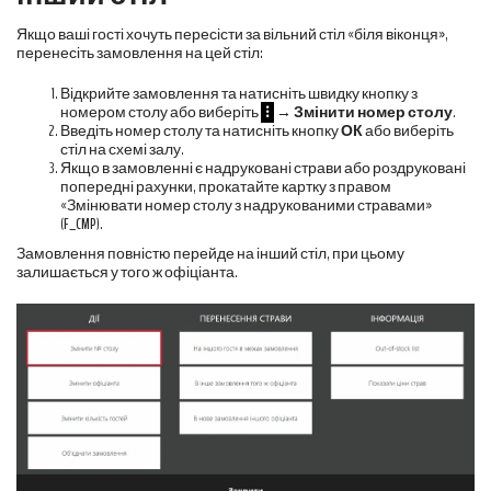
Якщо ваші гості хочуть пересісти за вільний стіл «біля віконця»,
перенесіть замовлення на цей стіл:
Відкрийте замовлення та натисніть швидку кнопку з
номером столу або виберіть
⁝
→
Змінити номер столу
.
Введіть номер столу та натисніть кнопку
ОК
або виберіть
стіл на схемі залу.
Якщо в замовленні є надруковані страви або роздруковані
попередні рахунки, прокатайте картку з правом
«Змінювати номер столу з надрукованими стравами»
(
F_CMP
).
Замовлення повністю перейде на інший стіл, при цьому
залишається у того ж офіціанта.