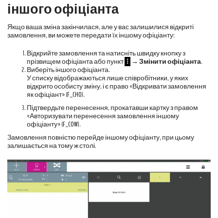
іншого офіціанта
Якщо ваша зміна закінчилася, але у вас залишилися відкриті
замовлення, ви можете передати їх іншому офіціанту:
Відкрийте замовлення та натисніть швидку кнопку з
прізвищем офіціанта або пункт
⁝
→
Змінити офіціанта
.
Виберіть іншого офіціанта.
У списку відображаються лише співробітники, у яких
відкрито особисту зміну, і є право «Відкривати замовлення
як офіціант» (
F_CHO
).
Підтвердьте перенесення, прокатавши картку з правом
«Авторизувати перенесення замовлення іншому
офіціанту» (
F_COW
).
Замовлення повністю перейде іншому офіціанту, при цьому
залишається на тому ж столі.