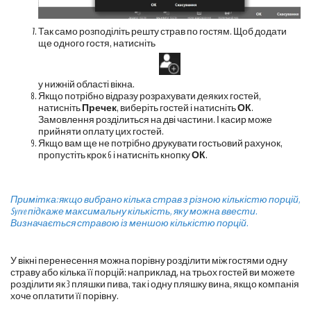
Так само розподіліть решту страв по гостям. Щоб додати
ще одного гостя, натисніть
у нижній області вікна.
Якщо потрібно відразу розрахувати деяких гостей,
натисніть
Пречек
, виберіть гостей і натисніть
ОК
.
Замовлення розділиться на дві частини. І касир може
прийняти оплату цих гостей.
Якщо вам ще не потрібно друкувати гостьовий рахунок,
пропустіть крок 6 і натисніть кнопку
ОК
.
Примітка: якщо вибрано кілька страв з різною кількістю порцій,
Syrve підкаже максимальну кількість, яку можна ввести.
Визначається стравою із меншою кількістю порцій.
У вікні перенесення можна порівну розділити між гостями одну
страву або кілька її порцій: наприклад, на трьох гостей ви можете
розділити як 3 пляшки пива, так і одну пляшку вина, якщо компанія
хоче оплатити її порівну.