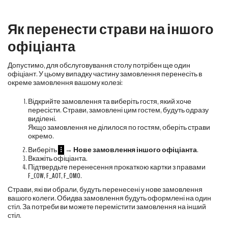
Як перенести страви на іншого
офіціанта
Допустимо, для обслуговування столу потрібен ще один
офіціант. У цьому випадку частину замовлення перенесіть в
окреме замовлення вашому колезі:
Відкрийте замовлення та виберіть гостя, який хоче
пересісти. Страви, замовлені цим гостем, будуть одразу
виділені.
Якщо замовлення не ділилося по гостям, оберіть страви
окремо.
Виберіть
⁝
→
Нове замовлення іншого офіціанта
.
Вкажіть офіціанта.
Підтвердьте перенесення прокаткою картки з правами
F_COW
,
F_AOT
,
F_OMO
.
Страви, які ви обрали, будуть перенесені у нове замовлення
вашого колеги. Обидва замовлення будуть оформлені на один
стіл. За потреби ви можете перемістити замовлення на інший
стіл.