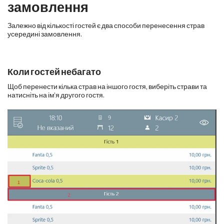
замовлення
Залежно від кількості гостей є два способи перенесення страв
усередині замовлення.
Коли гостей небагато
Щоб перенести кілька страв на іншого гостя, виберіть страви та
натисніть на ім'я другого гостя.