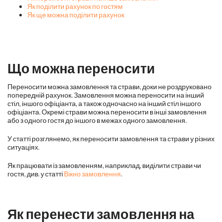
Як поділити рахунок по гостям
Як ще можна поділити рахунок
Що можна переносити
Переносити можна замовлення та страви, доки не роздруковано
попередній рахунок. Замовлення можна переносити на інший
стіл, іншого офіціанта, а також одночасно на інший стіл іншого
офіціанта. Окремі страви можна переносити в інші замовлення
або з одного гостя до іншого в межах одного замовлення.
У статті розглянемо, як переносити замовлення та страви у різних
ситуаціях.
Як працювати із замовленням, наприклад, виділити страви чи
гостя,
див. у статті
Вікно замовлення
.
Як перенести замовлення на