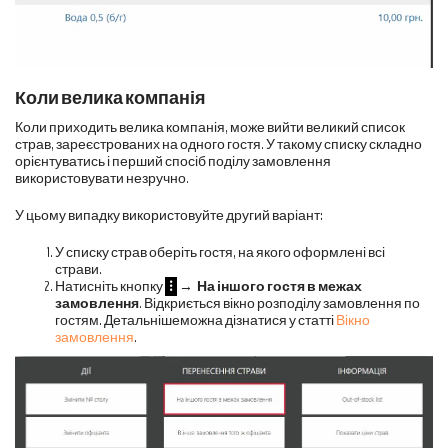
Коли велика компанія
Коли приходить велика компанія, може вийти великий список
страв, зареєстрованих на одного гостя. У такому списку складно
орієнтуватись і перший спосіб поділу замовлення
використовувати незручно.
У цьому випадку використовуйте другий варіант:
У списку страв оберіть гостя, на якого оформлені всі
страви.
Натисніть кнопку
⁝
→
На і
ншого гостя в межах
замовлення
. Відкриється вікно розподілу замовлення по
гостям. Детальнішеможна дізнатися у статті
Вікно
замовлення
.