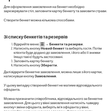
Для оформлення замовлення на бенкет необхідно
зарезервувати стіл, заповнити картку бенкету та замовити страви.
Створити бенкет можна кількома способами.
Зі списку бенкетів та резервів
Відкрийте меню
☰
→
Бенкети та резерви
.
Натисніть кнопку
Новий бенкет
та виберіть гостя. Потім
клієнта буде додано до замовлення, і його або її знижки
(якщо такі є) будуть застосовані.
Заповніть картку бенкету.
Натисніть кнопку
Зберегти
.
Далі відкрити бенкетне замовлення, можна лише з його картки,
натиснувши кнопку
Замовлення
.
У цьому випадку створений бенкет не матиме відповідального
офіціанта.
Можна призначити співробітника, відповідального за бенкетне
замовлення. Для цього у вікні замовлення натисніть «швидку
кнопку» зміни офіціанта, виберіть ім'я офіціанта у вікні,