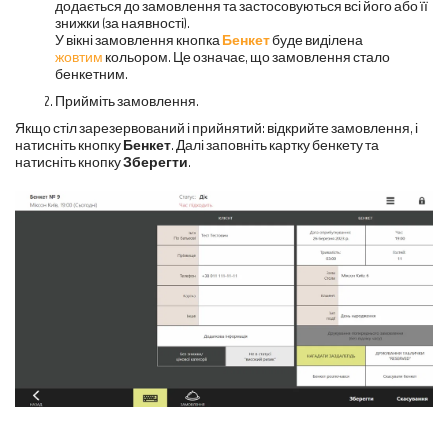
додається до замовлення та застосовуються всі його або її
знижки (за наявності).
У вікні замовлення кнопка
Бенкет
буде виділена
жовтим
кольором. Це означає, що замовлення стало
бенкетним.
Прийміть замовлення.
Якщо стіл зарезервований і прийнятий: відкрийте замовлення, і
натисніть кнопку
Бенкет
. Далі заповніть картку бенкету та
натисніть кнопку
Зберегти
.