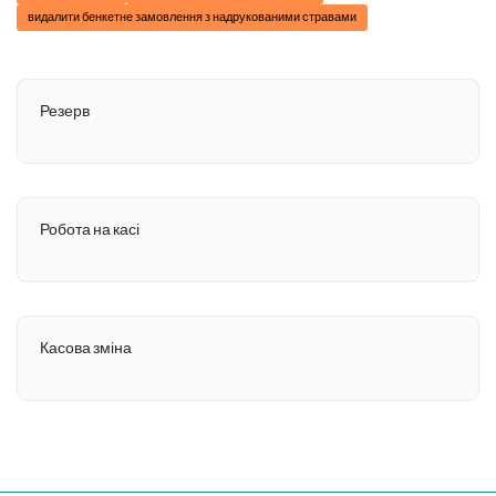
видалити бенкетне замовлення з надрукованими стравами
Резерв
Робота на касі
Касова зміна