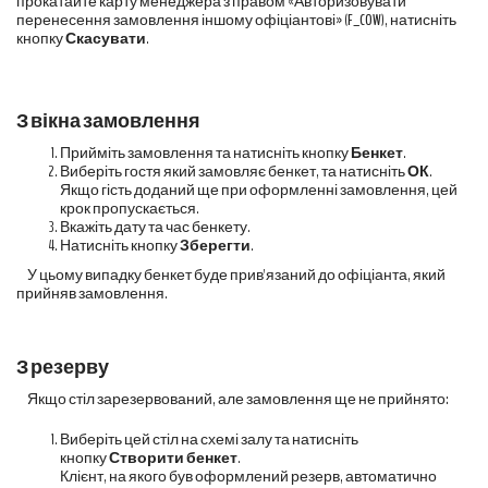
прокатайте карту менеджера з правом «Авторизовувати
перенесення замовлення іншому офіціантові» (
F_COW
), натисніть
кнопку
Скасувати
.
З вікна замовлення
Прийміть замовлення та натисніть кнопку
Бенкет
.
Виберіть гостя який замовляє бенкет, та натисніть
ОК
.
Якщо гість доданий ще при оформленні замовлення, цей
крок пропускається.
Вкажіть дату та час бенкету.
Натисніть кнопку
Зберегти
.
У цьому випадку бенкет буде прив'язаний до офіціанта, який
прийняв замовлення.
З резерву
Якщо стіл зарезервований, але замовлення ще не прийнято:
Виберіть цей стіл на схемі залу та натисніть
кнопку
Створити бенкет
.
Клієнт, на якого був оформлений резерв, автоматично