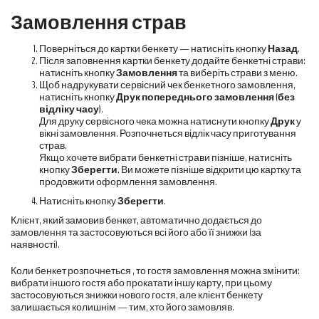
Замовлення страв
Поверніться до картки бенкету — натисніть кнопку
Назад
.
Після заповнення картки бенкету додайте бенкетні страви:
натисніть кнопку
Замовлення
та виберіть страви з меню.
Щоб надрукувати сервісний чек бенкетного замовлення,
натисніть кнопку
Друк попереднього замовлення (без
відліку часу)
.
Для друку сервісного чека можна натиснути кнопку
Друк
у
вікні замовлення. Розпочнеться відлік часу приготування
страв.
Якщо хочете вибрати бенкетні страви пізніше, натисніть
кнопку
Зберегти
. Ви можете пізніше відкрити цю картку та
продовжити оформлення замовлення.
Натисніть кнопку
Зберегти
.
Клієнт, який замовив бенкет, автоматично додається до
замовлення та застосовуються всі його або її знижки (за
наявності).
Коли бенкет розпочнеться , то гостя замовлення можна змінити:
вибрати іншого гостя або прокатати іншу карту, при цьому
застосовуються знижки нового гостя, але клієнт бенкету
залишається колишнім — тим, хто його замовляв.