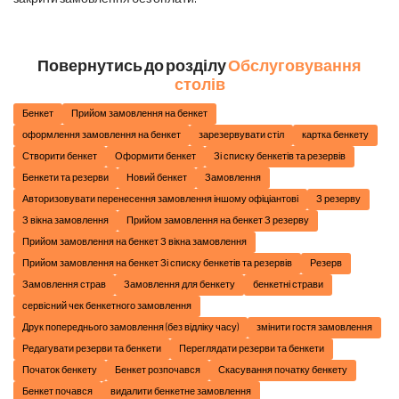
Повернутись до розділу
Обслуговування
столів
Бенкет
Прийом замовлення на бенкет
оформлення замовлення на бенкет
зарезервувати стіл
картка бенкету
Створити бенкет
Оформити бенкет
Зі списку бенкетів та резервів
Бенкети та резерви
Новий бенкет
Замовлення
Авторизовувати перенесення замовлення іншому офіціантові
З резерву
З вікна замовлення
Прийом замовлення на бенкет З резерву
Прийом замовлення на бенкет З вікна замовлення
Прийом замовлення на бенкет Зі списку бенкетів та резервів
Резерв
Замовлення страв
Замовлення для бенкету
бенкетні страви
сервісний чек бенкетного замовлення
Друк попереднього замовлення (без відліку часу)
змінити гостя замовлення
Редагувати резерви та бенкети
Переглядати резерви та бенкети
Початок бенкету
Бенкет розпочався
Скасування початку бенкету
Бенкет почався
видалити бенкетне замовлення