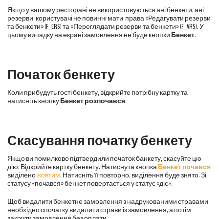
Якщо у вашому ресторані не використовуються ані бенкети, ані
резерви, користувачі не повинні мати права «Редагувати резерви
та бенкети» (
F_ERS
) та «Переглядати резерви та бенкети» (
F_VRS
). У
цьому випадку на екрані замовлення не буде кнопки
Бенкет
.
Початок бенкету
Коли прибудуть гості бенкету, відкрийте потрібну картку та
натисніть кнопку
Бенкет розпочався
.
Скасування початку бенкету
Якщо ви помилково підтвердили початок банкету, скасуйте цю
дію. Відкрийте картку бенкету. Натиснута кнопка
Бенкет почався
виділено
жовтим
. Натисніть її повторно, виділення буде знято. Зі
статусу «почався» бенкет повертається у статус «діє».
Щоб видалити бенкетне замовлення з надрукованими стравами,
необхідно спочатку видалити страви із замовлення, а потім
закрити замовлення без оплати.