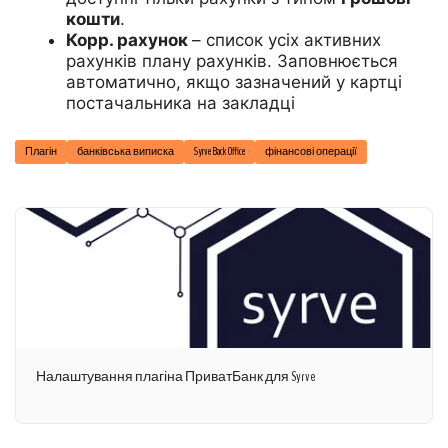
кошти
.
Корр. рахунок
– список усіх активних
рахунків плану рахунків. Заповнюється
автоматично, якщо зазначений у картці
постачальника на закладці
Плагін
банківська виписка
Syrve Back Office
фінансові операції
Налаштування плагіна ПриватБанк для Syrve