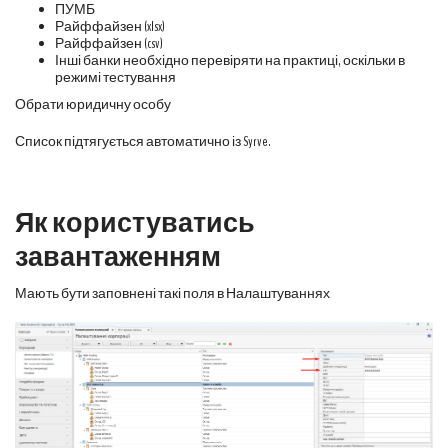
ПУМБ
Райффайзен (xlsx)
Райффайзен (csv)
Інші банки необхідно перевіряти на практиці, оскільки в
режимі тестування
Обрати юридичну особу
Список підтягується автоматично із Syrve.
Як користуватись
завантаженням
Мають бути заповнені такі поля в Налаштуваннях