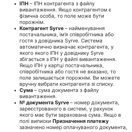
ІПН
– ІПН контрагента з файлу
вивантаження. Якщо контрагентом є
фізична особа, то поле може бути
порожнім.
Контрагент Syrve
– найменування
постачальника, ім’я співробітника або
гостя з довідника Syrve. Система
автоматично визначає контрагента, у
якого якого ІПН у довіднику Syrve
збігається з ІПН у файлі вивантаження.
Якщо ІПН у картці постачальника,
співробітника або гостя не вказано, то
поле залишається порожнім. Ви можете
вручну вибрати контрагента зі списку.
Сума
– сума документа з файлу
вивантаження.
№ документа Syrve
– номер документа,
зареєстрованого в системі, у рахунок
якого має бути зарахована сума. Якщо в
полі виписки
Призначення платежу
зазначено номер оплачуваного документа,