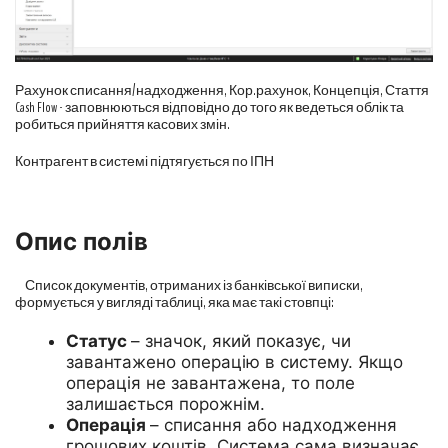
Рахунок списання/надходження, Кор.рахунок, Концепція, Стаття
Cash Flow - заповнюються відповідно до того як ведеться облік та
робиться прийняття касових змін.
Контрагент в системі підтягується по ІПН
Опис полів
Список документів, отриманих із банківської виписки,
формується у вигляді таблиці, яка має такі стовпці:
Статус
– значок, який показує, чи
завантажено операцію в систему. Якщо
операція не завантажена, то поле
залишається порожнім.
Операція
– списання або надходження
грошових коштів. Система сама визначає