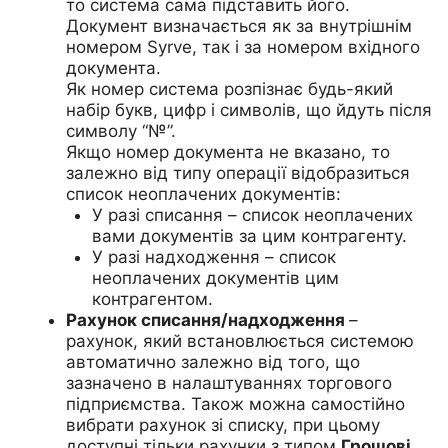
то система сама підставить його.
Документ визначається як за внутрішнім
номером Syrve, так і за номером вхідного
документа.
Як номер система розпізнає будь-який
набір букв, цифр і символів, що йдуть після
символу “№”.
Якщо номер документа не вказано, то
залежно від типу операції відобразиться
список неоплачених документів:
У разі списання – список неоплачених
вами документів за цим контрагенту.
У разі надходження – список
неоплачених документів цим
контрагентом.
Рахунок списання/надходження
–
рахунок, який встановлюється системою
автоматично залежно від того, що
зазначено в налаштуваннях торгового
підприємства. Також можна самостійно
вибрати рахунок зі списку, при цьому
доступні тільки рахунки з типом
Грошові