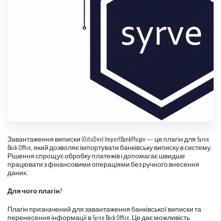
Завантаження виписки (OctoDev) ImportBankPlugin — це плагін для Syrve
Back Office, який дозволяє імпортувати банківську виписку в систему.
Рішення спрощує обробку платежів і допомагає швидше
працювати з фінансовими операціями без ручного внесення
даних.
Для чого плагін?
Плагін призначений для завантаження банківської виписки та
перенесення інформації в Syrve Back Office. Це дає можливість