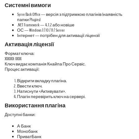
Системні вимоги
Syrve Back Office — версія з підтримкою плагінів (наявність
папки Plugins)
.NET Framework — 4.7.2 або новіше
ОС — Windows 7 / 10 / 11 / Server
Інтернет — потрібен для активації ліцензії
Активація ліцензії
Формат ключа:
XXXXXX-XXXX
Ключ видає компанія Кнайпа Про Сервіс.
Процес активації:
Відкрити вкладку плагіна.
Ввести ключ.
Натиснути «Активувати».
Плагін перевірить ключ на сервері.
Використання плагіна
Доступні банки:
А-Банк
Монобанк
ПриватБанк