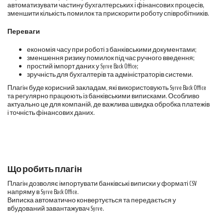
автоматизувати частину бухгалтерських і фінансових процесів,
зменшити кількість помилок та прискорити роботу співробітників.
Переваги
економія часу при роботі з банківськими документами;
зменшення ризику помилок під час ручного введення;
простий імпорт даних у Syrve Back Office;
зручність для бухгалтерів та адміністраторів системи.
Плагін буде корисний закладам, які використовують Syrve Back Office
та регулярно працюють із банківськими виписками. Особливо
актуально це для компаній, де важлива швидка обробка платежів
і точність фінансових даних.
Що робить плагін
Плагін дозволяє імпортувати банківські виписки у форматі CSV
напряму в Syrve Back Office.
Виписка автоматично конвертується та передається у
вбудований завантажувач Syrve.