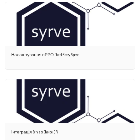
Налаштування пРРО CheckBox у Syrve
Інтеграція Syrve з Choice QR