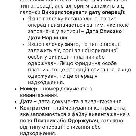
тип операції, але алгоритм залежить від
галочки
Використовувати дату операції
:
Якщо галочку встановлено, то тип
операції визначається за тим, яке поле
заповнене у виписці –
Дата Списано
і
Дата Надійшло
.
Якщо галочку знято, то тип операції
залежить від ролі вашої юридичної
особи у виписці – платник або
одержувач. Якщо юридична особа
платник, то це операція списання, якщо
одержувач, то це операція
надходження.
Номер
– номер документа з
вивантаження.
Дата
– дата документа з вивантаження.
Контрагент
– найменування контрагента,
яке заповнюється з файлу вивантаження з
поля
Платник
або
Одержувач
, залежно
від типу операції: списання або
надходження.