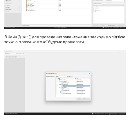
В Чейн (Syrve HQ) для проведення завантаження зааходимо під тією
точкою, з рахунком якої будемо працювати